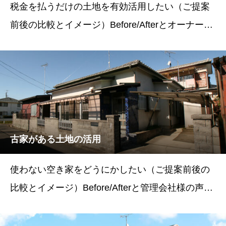
税金を払うだけの土地を有効活用したい（ご提案
前後の比較とイメージ）Before/Afterとオーナー様
の声BeforeAfter状態遊休地（月極駐車場跡地）月
極駐車場＋ネット予約駐車場台数0台16台管理状況
古家がある土地の活用
使わない空き家をどうにかしたい（ご提案前後の
比較とイメージ）Before/Afterと管理会社様の声Be
foreAfter状態空き家月極駐車場（管理会社様）＋
コインパーキング（パーキング365）台数0台月極