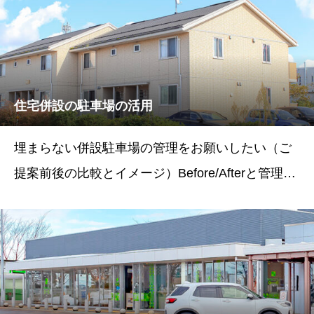
駐車場5台
住宅併設の駐車場の活用
埋まらない併設駐車場の管理をお願いしたい（ご
提案前後の比較とイメージ）Before/Afterと管理会
社様の声BeforeAfter状態アパート併設駐車場併設
駐車場（管理会社様）＋コインパーキング（パー
キング365）+予約駐車場(パーキ