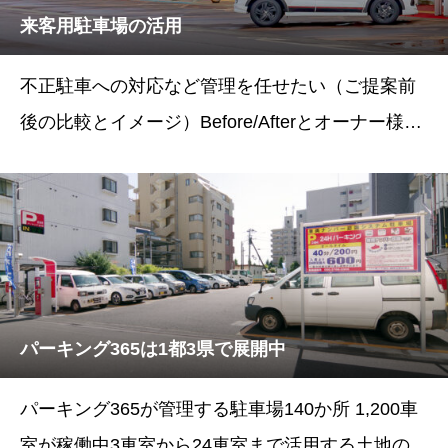
来客用駐車場の活用
不正駐車への対応など管理を任せたい（ご提案前
後の比較とイメージ）Before/Afterとオーナー様の
声BeforeAfter状態来店用駐車場コインパーキング
＋カーシェア台数10台コインパーキング9台+カー
シェア1台
パーキング365は1都3県で展開中
パーキング365が管理する駐車場140か所 1,200車
室が稼働中3車室から24車室まで活用する土地の広